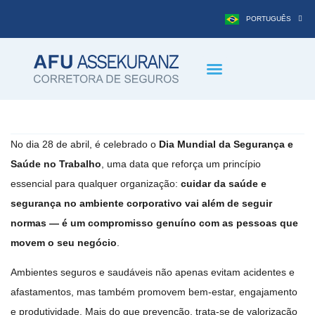
PORTUGUÊS
DEUTSCH
Benefícios Corporativos
Seguros Empresariais
Seguro Viagem
Consultoria Atuarial
Área do Cliente
(11) 3883-7000
No dia 28 de abril, é celebrado o
Dia Mundial da Segurança e
Saúde no Trabalho
, uma data que reforça um princípio
essencial para qualquer organização:
cuidar da saúde e
segurança no ambiente corporativo vai além de seguir
normas — é um compromisso genuíno com as pessoas que
movem o seu negócio
.
Ambientes seguros e saudáveis não apenas evitam acidentes e
afastamentos, mas também promovem bem-estar, engajamento
e produtividade. Mais do que prevenção, trata-se de valorização