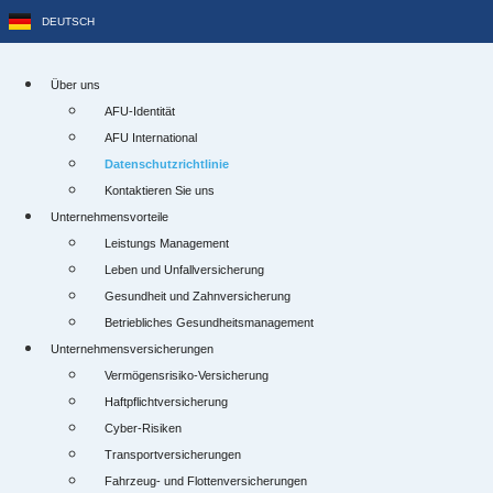
Zum
DEUTSCH
ESPAÑOL
Inhalt
springen
Über uns
AFU-Identität
AFU International
Datenschutzrichtlinie
Kontaktieren Sie uns
Unternehmensvorteile
Leistungs Management
Leben und Unfallversicherung
Gesundheit und Zahnversicherung
Betriebliches Gesundheitsmanagement
Unternehmensversicherungen
Vermögensrisiko-Versicherung
Haftpflichtversicherung
Cyber-Risiken
Transportversicherungen
Fahrzeug- und Flottenversicherungen