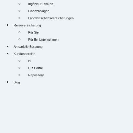
Ingénieur Risiken
Finanzanlagen
Landwirtschaftsversicherungen
Reiseversicherung
Für Sie
Für Ihr Unternehmen
Aktuarielle Beratung
Kundenbereich
BI
HR-Portal
Repository
Blog