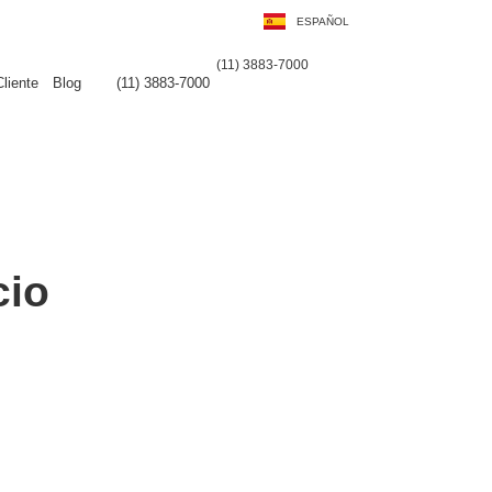
ESPAÑOL
DEUTSCH
(11) 3883-7000
liente
Blog
(11) 3883-7000
cio