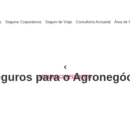
s
Seguros Corporativos
Seguro de Viaje
Consultoría Actuarial
Área de C
guros para o Agronegó
SEGURO CORPORATIVO