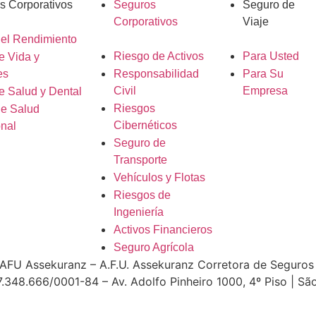
s Corporativos
Seguros
Seguro de
Corporativos
Viaje
del Rendimiento
Riesgo de Activos
Para Usted
e Vida y
es
Responsabilidad
Para Su
Civil
Empresa
e Salud y Dental
Riesgos
de Salud
Cibernéticos
nal
Seguro de
Transporte
Vehículos y Flotas
Riesgos de
Ingeniería
Activos Financieros
Seguro Agrícola
FU Assekuranz – A.F.U. Assekuranz Corretora de Seguros 
.348.666/0001-84 – Av. Adolfo Pinheiro 1000, 4º Piso | Sã