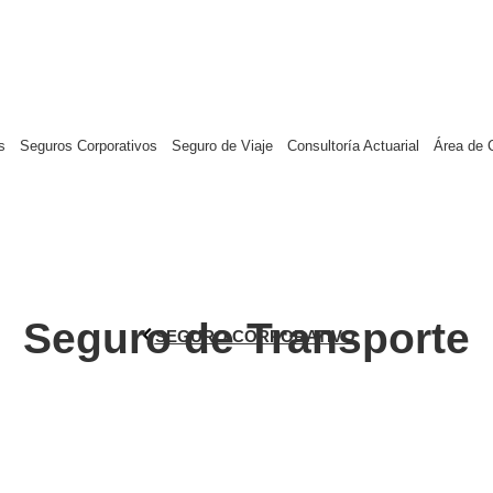
s
Seguros Corporativos
Seguro de Viaje
Consultoría Actuarial
Área de C
Seguro de Transporte
SEGURO CORPORATIVO