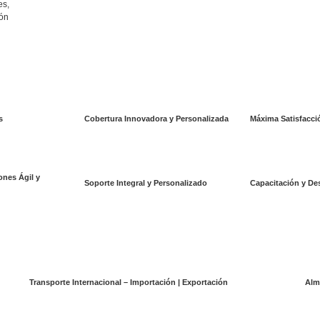
es,
ión
s
Cobertura Innovadora y Personalizada
Máxima Satisfacció
nes Ágil y
Soporte Integral y Personalizado
Capacitación y Des
Transporte Internacional – Importación | Exportación
Alm