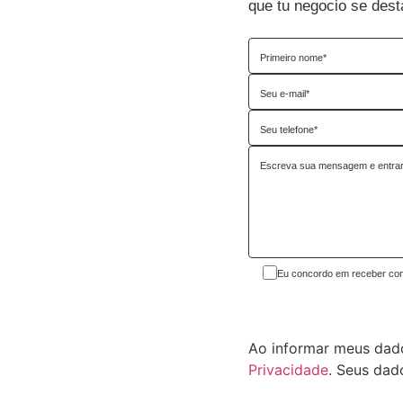
que tu negocio se dest
Eu concordo em receber com
Ao informar meus dado
Privacidade
. Seus dad